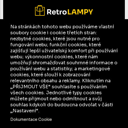
Na stránkách tohoto webu používáme vlastní
soubory cookie i cookie třetích stran:
E-mail:
jesso@seznam.cz
nezbytné cookies, které jsou nutné pro
Facebook
fungování webu; funkční cookies, které
zajišťují lepší uživatelský komfort při používání
Ochrana osobních údajů a jejich zpracování
webu; výkonnostní cookies, které nám
umožňují shromažďovat souhrnné informace o
KATALOG
používání webu a statistiky; a marketingové
cookies, které slouží k zobrazování
INZERCE
relevantního obsahu a reklamy. Kliknutím na
O NÁS
„PŘIJMOUT VŠE“ souhlasíte s používáním
všech cookies. Jednotlivé typy cookies
JAK TO FUNGUJE
můžete přijmout nebo odmítnout a svůj
souhlas kdykoli do budoucna odvolat v části
„Nastavení“.
Dokumentace Cookie