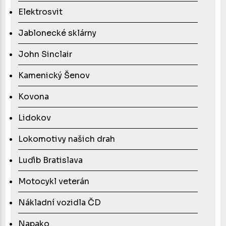
Elektrosvit
Jablonecké sklárny
John Sinclair
Kamenický Šenov
Kovona
Lidokov
Lokomotivy našich drah
Luďib Bratislava
Motocykl veterán
Nákladní vozidla ČD
Napako