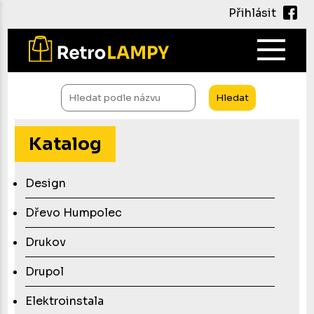
Přihlásit
Main
navig
Přejít
k
Hledat
hlavnímu
obsahu
Katalog
Design
Dřevo Humpolec
Drukov
Drupol
Elektroinstala