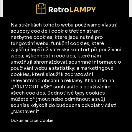
Na stránkách tohoto webu používáme vlastní
soubory cookie i cookie třetích stran:
E-mail:
jesso@seznam.cz
nezbytné cookies, které jsou nutné pro
Facebook
fungování webu; funkční cookies, které
zajišťují lepší uživatelský komfort při používání
Ochrana osobních údajů a jejich zpracování
webu; výkonnostní cookies, které nám
umožňují shromažďovat souhrnné informace o
KATALOG
používání webu a statistiky; a marketingové
cookies, které slouží k zobrazování
INZERCE
relevantního obsahu a reklamy. Kliknutím na
O NÁS
„PŘIJMOUT VŠE“ souhlasíte s používáním
všech cookies. Jednotlivé typy cookies
JAK TO FUNGUJE
můžete přijmout nebo odmítnout a svůj
souhlas kdykoli do budoucna odvolat v části
„Nastavení“.
Dokumentace Cookie