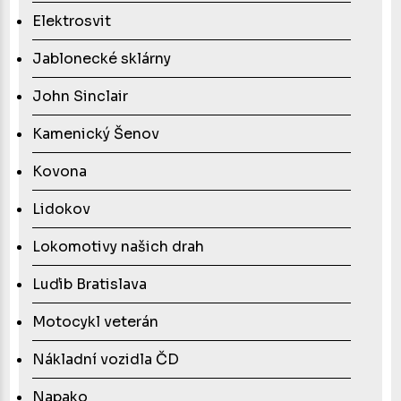
Elektrosvit
Jablonecké sklárny
John Sinclair
Kamenický Šenov
Kovona
Lidokov
Lokomotivy našich drah
Luďib Bratislava
Motocykl veterán
Nákladní vozidla ČD
Napako