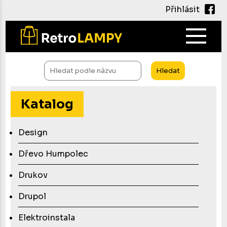
Přihlásit
Main
navig
Přejít
k
Hledat
hlavnímu
obsahu
Katalog
Design
Dřevo Humpolec
Drukov
Drupol
Elektroinstala