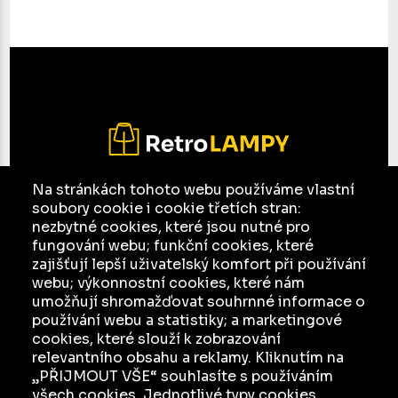
Na stránkách tohoto webu používáme vlastní
soubory cookie i cookie třetích stran:
E-mail:
jesso@seznam.cz
nezbytné cookies, které jsou nutné pro
Facebook
fungování webu; funkční cookies, které
zajišťují lepší uživatelský komfort při používání
Ochrana osobních údajů a jejich zpracování
webu; výkonnostní cookies, které nám
umožňují shromažďovat souhrnné informace o
KATALOG
používání webu a statistiky; a marketingové
cookies, které slouží k zobrazování
INZERCE
relevantního obsahu a reklamy. Kliknutím na
O NÁS
„PŘIJMOUT VŠE“ souhlasíte s používáním
všech cookies. Jednotlivé typy cookies
JAK TO FUNGUJE