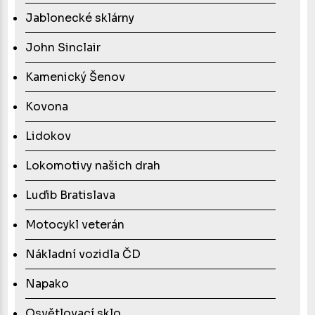
Jablonecké sklárny
John Sinclair
Kamenický Šenov
Kovona
Lidokov
Lokomotivy našich drah
Luďib Bratislava
Motocykl veterán
Nákladní vozidla ČD
Napako
Osvětlovací sklo