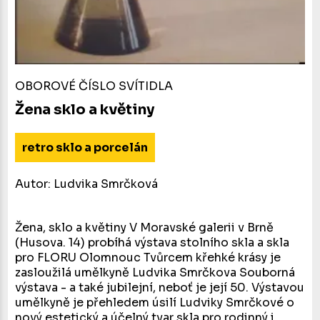
OBOROVÉ ČÍSLO SVÍTIDLA
Žena sklo a květiny
retro sklo a porcelán
Autor: Ludvika Smrčková
Žena, sklo a květiny V Moravské galerii v Brně
(Husova. 14) probíhá výstava stolního skla a skla
pro FLORU Olomnouc Tvůrcem křehké krásy je
zasloužilá umělkyně Ludvika Smrčkova Souborná
výstava - a také jubilejní, neboť je její 50. Výstavou
umělkyně je přehledem úsilí Ludviky Smrčkové o
nový estetický a účelný tvar skla pro rodinný i