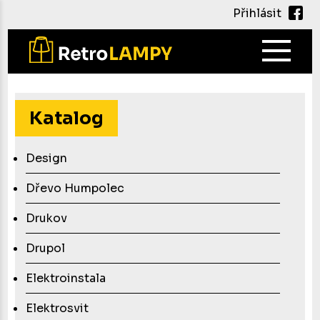
Přihlásit
Main
navig
Přejít
k
hlavnímu
Katalog
obsahu
Design
Dřevo Humpolec
Drukov
Drupol
Elektroinstala
Elektrosvit