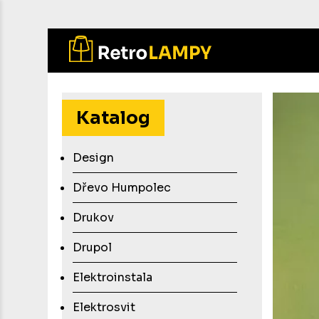
Přejít
k
hlavnímu
Katalog
obsahu
Design
Dřevo Humpolec
Drukov
Drupol
Elektroinstala
Elektrosvit