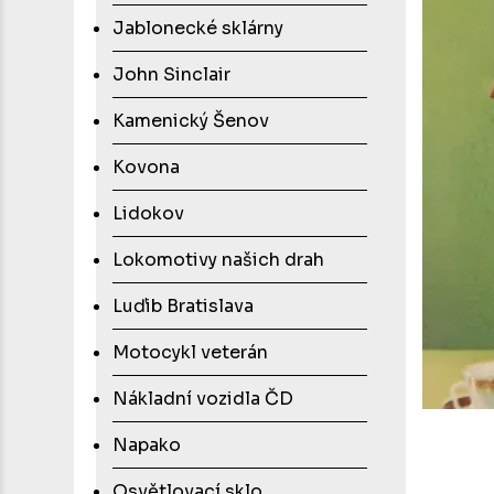
Jablonecké sklárny
John Sinclair
Kamenický Šenov
Kovona
Lidokov
Lokomotivy našich drah
Luďib Bratislava
Motocykl veterán
Nákladní vozidla ČD
Napako
Osvětlovací sklo