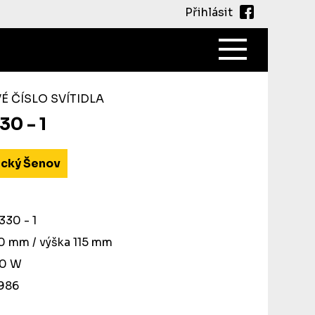
Přihlásit
Main
navigati
 ČÍSLO SVÍTIDLA
30 - 1
cký Šenov
330 - 1
30 mm / výška 115 mm
60 W
1986