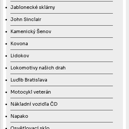
Jablonecké sklárny
John Sinclair
Kamenický Šenov
Kovona
Lidokov
Lokomotivy našich drah
Luďib Bratislava
Motocykl veterán
Nákladní vozidla ČD
Napako
Osvětlovací sklo