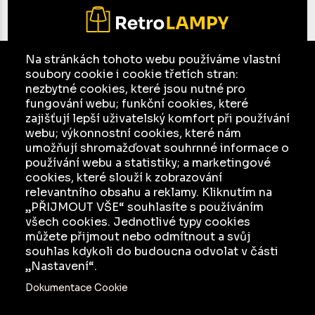
Na stránkách tohoto webu používáme vlastní
soubory cookie i cookie třetích stran:
E-mail:
jesso@seznam.cz
nezbytné cookies, které jsou nutné pro
Facebook
fungování webu; funkční cookies, které
zajišťují lepší uživatelský komfort při používání
Ochrana osobních údajů a jejich zpracování
webu; výkonnostní cookies, které nám
umožňují shromažďovat souhrnné informace o
KATALOG
používání webu a statistiky; a marketingové
cookies, které slouží k zobrazování
INZERCE
relevantního obsahu a reklamy. Kliknutím na
O NÁS
„PŘIJMOUT VŠE“ souhlasíte s používáním
všech cookies. Jednotlivé typy cookies
JAK TO FUNGUJE
můžete přijmout nebo odmítnout a svůj
souhlas kdykoli do budoucna odvolat v části
„Nastavení“.
Dokumentace Cookie