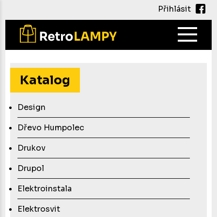
Přihlásit
Main
navig
Přejít
k
hlavnímu
Katalog
obsahu
Design
Dřevo Humpolec
Drukov
Drupol
Elektroinstala
Elektrosvit