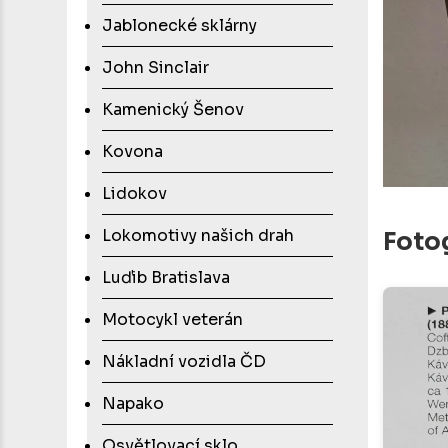
Jablonecké sklárny
John Sinclair
Kamenický Šenov
Kovona
Lidokov
Lokomotivy našich drah
Foto
Luďib Bratislava
Motocykl veterán
Nákladní vozidla ČD
Napako
Osvětlovací sklo