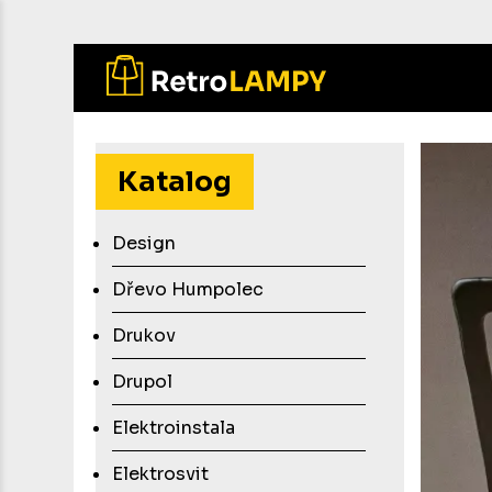
Přejít
k
hlavnímu
Katalog
obsahu
Design
Dřevo Humpolec
Drukov
Drupol
Elektroinstala
Elektrosvit