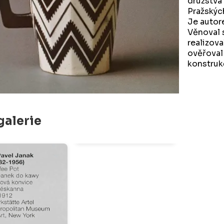
družstva
Pražskýc
Je autor
Věnoval 
realizova
ověřoval
konstruk
galerie