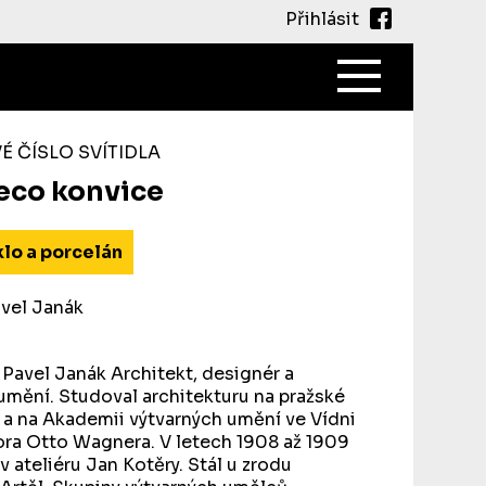
Přihlásit
Main
navigati
 ČÍSLO SVÍTIDLA
eco konvice
klo a porcelán
avel Janák
 Pavel Janák Architekt, designér a
 umění. Studoval architekturu na pražské
 a na Akademii výtvarných umění ve Vídni
ora Otto Wagnera. V letech 1908 až 1909
v ateliéru Jan Kotěry. Stál u zrodu