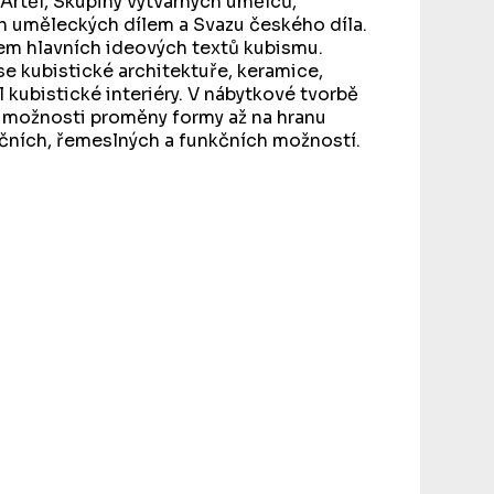
 Artěl, Skupiny výtvarných umělců,
h uměleckých dílem a Svazu českého díla.
em hlavních ideových textů kubismu.
se kubistické architektuře, keramice,
l kubistické interiéry. V nábytkové tvorbě
 možnosti proměny formy až na hranu
čních, řemeslných a funkčních možností.