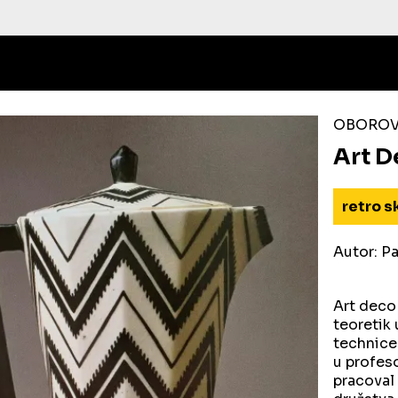
OBOROVÉ
Art D
retro s
Autor: P
Art deco
teoretik
technice
u profes
pracoval 