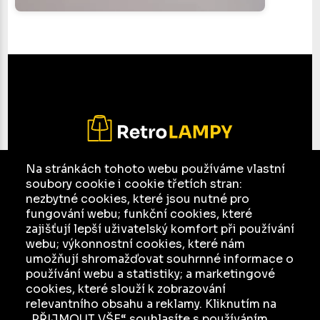
Na stránkách tohoto webu používáme vlastní
soubory cookie i cookie třetích stran:
E-mail:
jesso@seznam.cz
nezbytné cookies, které jsou nutné pro
Facebook
fungování webu; funkční cookies, které
zajišťují lepší uživatelský komfort při používání
Ochrana osobních údajů a jejich zpracování
webu; výkonnostní cookies, které nám
umožňují shromažďovat souhrnné informace o
KATALOG
používání webu a statistiky; a marketingové
cookies, které slouží k zobrazování
INZERCE
relevantního obsahu a reklamy. Kliknutím na
O NÁS
„PŘIJMOUT VŠE“ souhlasíte s používáním