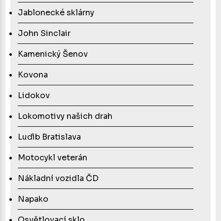
Jablonecké sklárny
John Sinclair
Kamenický Šenov
Kovona
Lidokov
Lokomotivy našich drah
Luďib Bratislava
Motocykl veterán
Nákladní vozidla ČD
Napako
Osvětlovací sklo