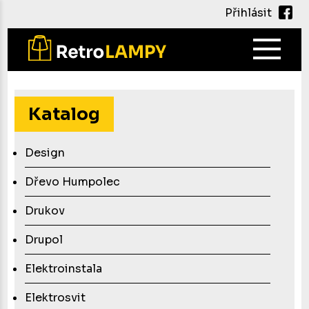
Přihlásit
Main
navig
Přejít
k
hlavnímu
Katalog
obsahu
Design
Dřevo Humpolec
Drukov
Drupol
Elektroinstala
Elektrosvit