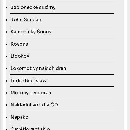
Jablonecké sklárny
John Sinclair
Kamenický Šenov
Kovona
Lidokov
Lokomotivy našich drah
Luďib Bratislava
Motocykl veterán
Nákladní vozidla ČD
Napako
Osvětlovací sklo