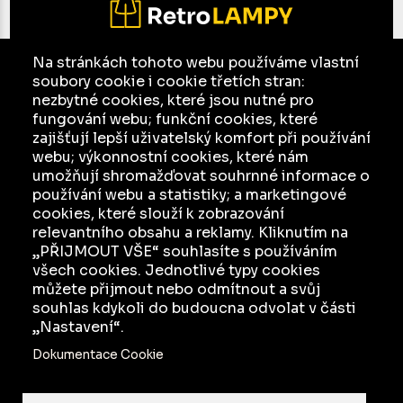
Na stránkách tohoto webu používáme vlastní
soubory cookie i cookie třetích stran:
E-mail:
jesso@seznam.cz
nezbytné cookies, které jsou nutné pro
Facebook
fungování webu; funkční cookies, které
zajišťují lepší uživatelský komfort při používání
Ochrana osobních údajů a jejich zpracování
webu; výkonnostní cookies, které nám
umožňují shromažďovat souhrnné informace o
KATALOG
používání webu a statistiky; a marketingové
cookies, které slouží k zobrazování
INZERCE
relevantního obsahu a reklamy. Kliknutím na
O NÁS
„PŘIJMOUT VŠE“ souhlasíte s používáním
všech cookies. Jednotlivé typy cookies
JAK TO FUNGUJE
můžete přijmout nebo odmítnout a svůj
souhlas kdykoli do budoucna odvolat v části
„Nastavení“.
Dokumentace Cookie