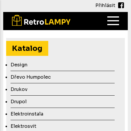
Přihlásit
Main
navig
Přejít
k
hlavnímu
Katalog
obsahu
Design
Dřevo Humpolec
Drukov
Drupol
Elektroinstala
Elektrosvit