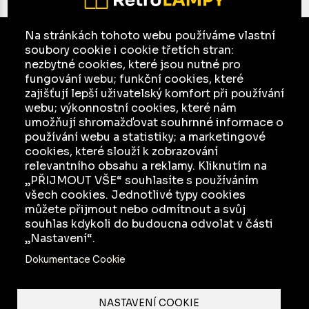
Na stránkách tohoto webu používáme vlastní
soubory cookie i cookie třetích stran:
E-mail:
jesso@seznam.cz
nezbytné cookies, které jsou nutné pro
Facebook
fungování webu; funkční cookies, které
zajišťují lepší uživatelský komfort při používání
Ochrana osobních údajů a jejich zpracování
webu; výkonnostní cookies, které nám
umožňují shromažďovat souhrnné informace o
KATALOG
používání webu a statistiky; a marketingové
cookies, které slouží k zobrazování
INZERCE
relevantního obsahu a reklamy. Kliknutím na
O NÁS
„PŘIJMOUT VŠE“ souhlasíte s používáním
všech cookies. Jednotlivé typy cookies
JAK TO FUNGUJE
můžete přijmout nebo odmítnout a svůj
souhlas kdykoli do budoucna odvolat v části
„Nastavení“.
Dokumentace Cookie
NASTAVENÍ COOKIE