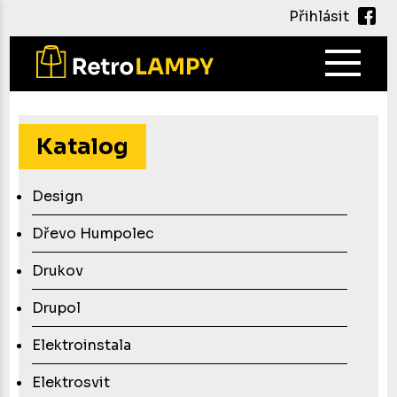
Přihlásit
Main
navig
Přejít
k
hlavnímu
Katalog
obsahu
Design
Dřevo Humpolec
Drukov
Drupol
Elektroinstala
Elektrosvit