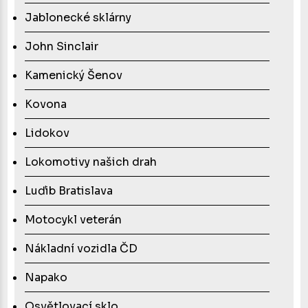
Jablonecké sklárny
John Sinclair
Kamenický Šenov
Kovona
Lidokov
Lokomotivy našich drah
Luďib Bratislava
Motocykl veterán
Nákladní vozidla ČD
Napako
Osvětlovací sklo