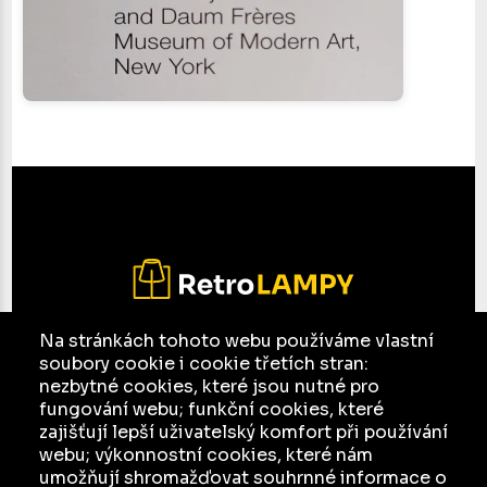
Na stránkách tohoto webu používáme vlastní
soubory cookie i cookie třetích stran:
E-mail:
jesso@seznam.cz
nezbytné cookies, které jsou nutné pro
Facebook
fungování webu; funkční cookies, které
zajišťují lepší uživatelský komfort při používání
Ochrana osobních údajů a jejich zpracování
webu; výkonnostní cookies, které nám
umožňují shromažďovat souhrnné informace o