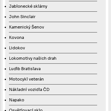
Jablonecké sklárny
John Sinclair
Kamenický Šenov
Kovona
Lidokov
Lokomotivy našich drah
Luďib Bratislava
Motocykl veterán
Nákladní vozidla ČD
Napako
Osvětlovací sklo