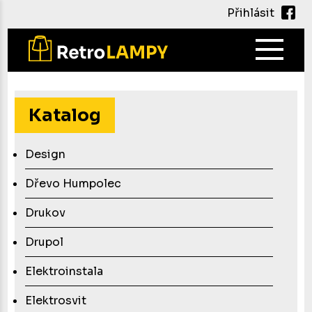
Přihlásit
Main
navig
Přejít
k
hlavnímu
Katalog
obsahu
Design
Dřevo Humpolec
Drukov
Drupol
Elektroinstala
Elektrosvit