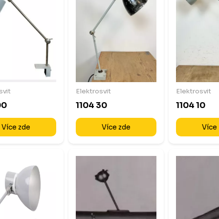
svit
Elektrosvit
Elektrosvit
00
1104 30
1104 10
Více zde
Více zde
Více