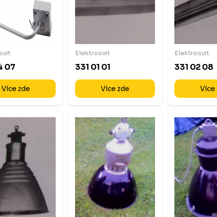
svit
Elektrosvit
Elektrosvit
4 07
331 01 01
331 02 08
Více zde
Více zde
Více