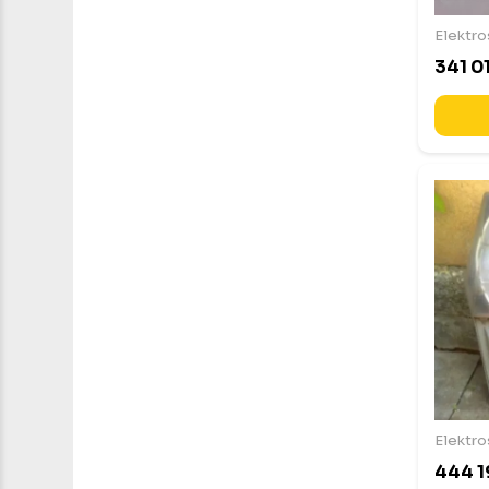
Elektro
341 01
Elektro
444 1