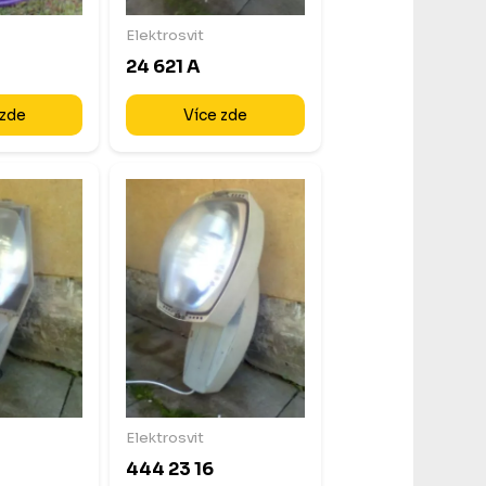
Elektrosvit
24 621 A
 zde
Více zde
Elektrosvit
444 23 16