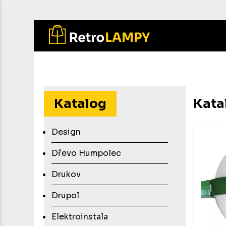
Přejít
k
hlavnímu
obsahu
Katalog
Kata
Design
Dřevo Humpolec
Drukov
Drupol
Elektroinstala