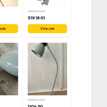
Elektrosvit
319 18 01
 zde
Více zde
Elektrosvit
1104 20