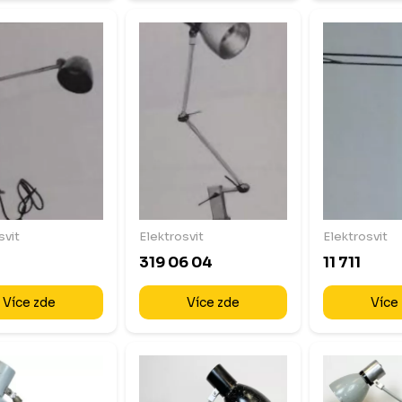
svit
Elektrosvit
Elektrosvit
319 06 04
11 711
Více zde
Více zde
Více