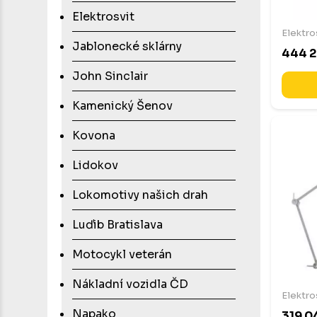
Elektrosvit
Elektro
Jablonecké sklárny
444 2
John Sinclair
Kamenický Šenov
Kovona
Lidokov
Lokomotivy našich drah
Luďib Bratislava
Motocykl veterán
Nákladní vozidla ČD
Elektro
Napako
319 0