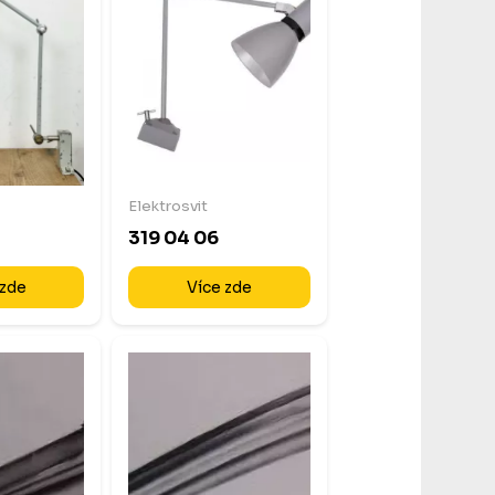
Elektrosvit
319 04 06
 zde
Více zde