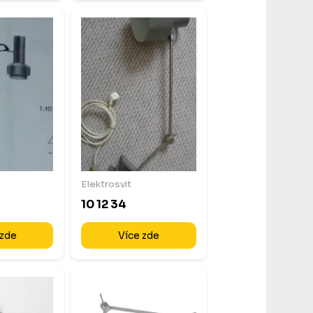
Elektrosvit
10 12 34
 zde
Více zde