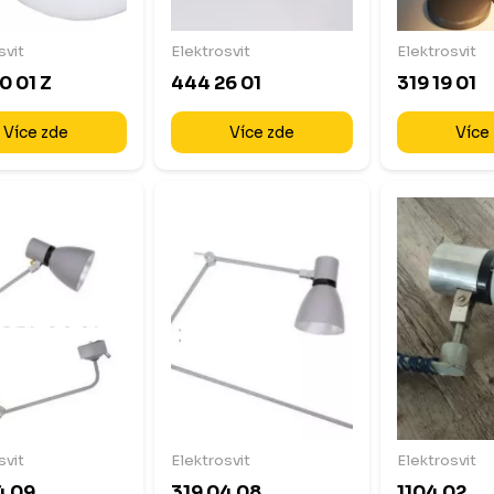
svit
Elektrosvit
Elektrosvit
0 01 Z
444 26 01
319 19 01
Více zde
Více zde
Více
svit
Elektrosvit
Elektrosvit
4 09
319 04 08
1104 02