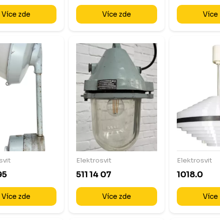
Více zde
Více zde
Více
svit
Elektrosvit
Elektrosvit
95
511 14 07
1018.0
Více zde
Více zde
Více