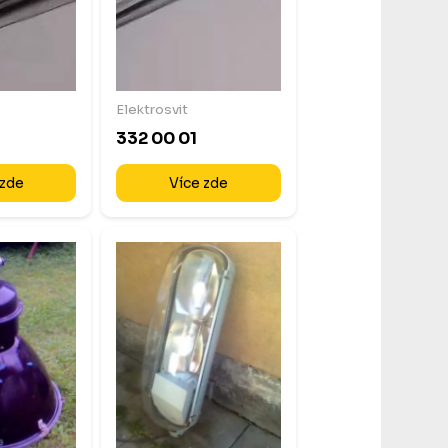
Elektrosvit
332 00 01
 zde
Více zde